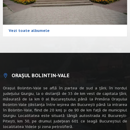
Vezi toate albumele
ORAȘUL BOLINTIN-VALE
Oraşul Bolintin-Vale se află în partea de sud a ţării, în nordul
judeţului Giurgiu, la o distanţă de 33 de km vest de capitala țării,
măsurată de la km 0 al Bucureștiului, până la Primăria Orașului
Bolintin-Vale (distanța între ieșirea din București până la intrarea
în Bolintin-Vale, fiind de 20 km) şi de 90 de km faţă de municipiul
Giurgiu. Localitatea este situată lângă autostrada A1 Bucureşti-
Piteşti, km 30, pe drumul judeţean 601 ce leagă Bucureştiul de
localitatea Videle şi zona petroliferă.