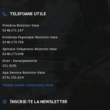
TELEFOANE UTILE
Primăria Bolintin-Vale
0246.271.187
Evidența Populației Bolintin-Vale
0246.270.769
Spitalul Orășenesc Bolintin-Vale
0246.273.049
Enel - Deranjamente
021.9291
Apa Service Bolintin-Vale
0731.551.624
Vedeți toate contactele utile
ÎNSCRIE-TE LA NEWSLETTER