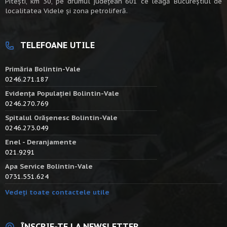
Piteşti, km 30, pe drumul judeţean 601 ce leagă Bucureştiul de
localitatea Videle şi zona petroliferă.
TELEFOANE UTILE
Primăria Bolintin-Vale
0246.271.187
Evidența Populației Bolintin-Vale
0246.270.769
Spitalul Orășenesc Bolintin-Vale
0246.273.049
Enel - Deranjamente
021.9291
Apa Service Bolintin-Vale
0731.551.624
Vedeți toate contactele utile
ÎNSCRIE-TE LA NEWSLETTER