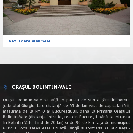
Vezi toate albumele
ORAȘUL BOLINTIN-VALE
Oraşul Bolintin-Vale se află în partea de sud a ţării, în nordul
judeţului Giurgiu, la o distanţă de 33 de km vest de capitala țării,
măsurată de la km 0 al Bucureștiului, până la Primăria Orașului
Bolintin-Vale (distanța între ieșirea din București până la intrarea
în Bolintin-Vale, fiind de 20 km) şi de 90 de km faţă de municipiul
Giurgiu. Localitatea este situată lângă autostrada A1 Bucureşti-