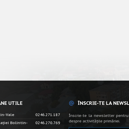
NE UTILE
ÎNSCRIE-TE LA NEWS
tin-Vale
0246.271.187
Înscrie-te la newsletter pentru
despre activitățile primăriei.
ației Bolintin-
0246.270.769