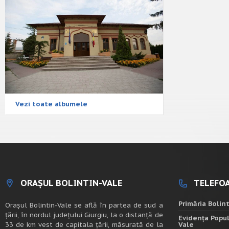
Vezi toate albumele
ORAȘUL BOLINTIN-VALE
TELEFOA
Primăria Bolin
Oraşul Bolintin-Vale se află în partea de sud a
ţării, în nordul judeţului Giurgiu, la o distanţă de
Evidența Popul
33 de km vest de capitala țării, măsurată de la
Vale