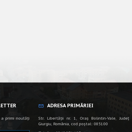
LETTER
ADRESA PRIMĂRIEI
 a primi noutăți
Str. Libertății nr. 1, Oraș Bolintin-Vale, Județ
Giurgiu, România, cod poștal: 085100