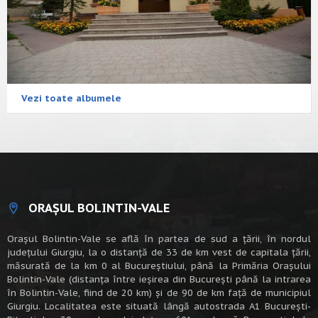
Vezi toate albumele
ORAȘUL BOLINTIN-VALE
Oraşul Bolintin-Vale se află în partea de sud a ţării, în nordul
judeţului Giurgiu, la o distanţă de 33 de km vest de capitala țării,
măsurată de la km 0 al Bucureștiului, până la Primăria Orașului
Bolintin-Vale (distanța între ieșirea din București până la intrarea
în Bolintin-Vale, fiind de 20 km) şi de 90 de km faţă de municipiul
Giurgiu. Localitatea este situată lângă autostrada A1 Bucureşti-