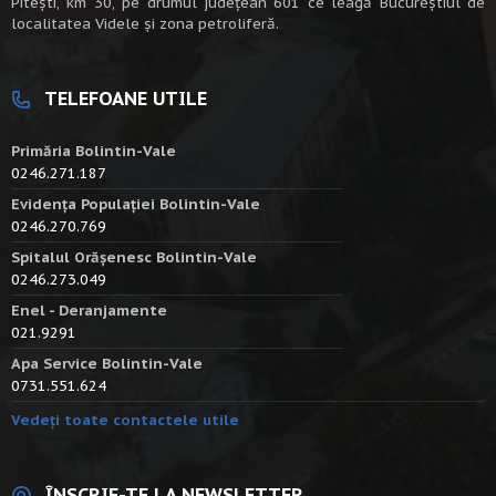
Piteşti, km 30, pe drumul judeţean 601 ce leagă Bucureştiul de
localitatea Videle şi zona petroliferă.
TELEFOANE UTILE
Primăria Bolintin-Vale
0246.271.187
Evidența Populației Bolintin-Vale
0246.270.769
Spitalul Orășenesc Bolintin-Vale
0246.273.049
Enel - Deranjamente
021.9291
Apa Service Bolintin-Vale
0731.551.624
Vedeți toate contactele utile
ÎNSCRIE-TE LA NEWSLETTER