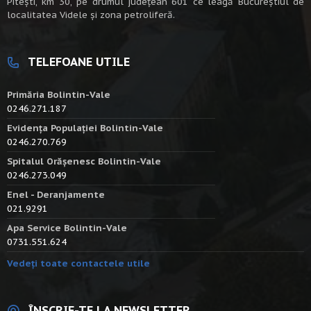
Piteşti, km 30, pe drumul judeţean 601 ce leagă Bucureştiul de
localitatea Videle şi zona petroliferă.
TELEFOANE UTILE
Primăria Bolintin-Vale
0246.271.187
Evidența Populației Bolintin-Vale
0246.270.769
Spitalul Orășenesc Bolintin-Vale
0246.273.049
Enel - Deranjamente
021.9291
Apa Service Bolintin-Vale
0731.551.624
Vedeți toate contactele utile
ÎNSCRIE-TE LA NEWSLETTER