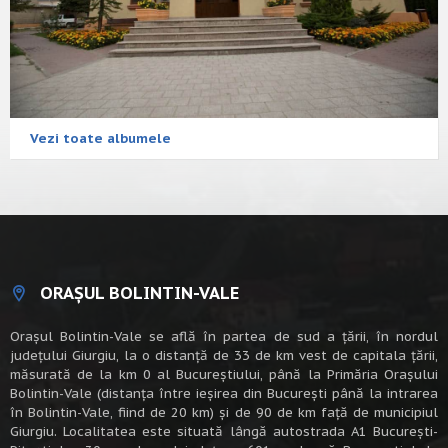
Vezi toate albumele
ORAȘUL BOLINTIN-VALE
Oraşul Bolintin-Vale se află în partea de sud a ţării, în nordul
judeţului Giurgiu, la o distanţă de 33 de km vest de capitala țării,
măsurată de la km 0 al Bucureștiului, până la Primăria Orașului
Bolintin-Vale (distanța între ieșirea din București până la intrarea
în Bolintin-Vale, fiind de 20 km) şi de 90 de km faţă de municipiul
Giurgiu. Localitatea este situată lângă autostrada A1 Bucureşti-