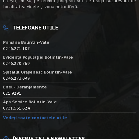
Piteşti, km 30, pe drumul judeţean 601 ce leagă Bucureştiul de
localitatea Videle şi zona petroliferă.
TELEFOANE UTILE
Primăria Bolintin-Vale
0246.271.187
Evidența Populației Bolintin-Vale
0246.270.769
Spitalul Orășenesc Bolintin-Vale
0246.273.049
Enel - Deranjamente
021.9291
Apa Service Bolintin-Vale
0731.551.624
Vedeți toate contactele utile
ÎNSCRIE-TE LA NEWSLETTER