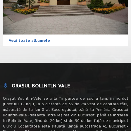
Vezi toate albumele
ORAȘUL BOLINTIN-VALE
Oraşul Bolintin-Vale se află în partea de sud a ţării, în nordul
judeţului Giurgiu, la o distanţă de 33 de km vest de capitala țării,
măsurată de la km 0 al Bucureștiului, până la Primăria Orașului
Bolintin-Vale (distanța între ieșirea din București până la intrarea
în Bolintin-Vale, fiind de 20 km) şi de 90 de km faţă de municipiul
Giurgiu. Localitatea este situată lângă autostrada A1 Bucureşti-