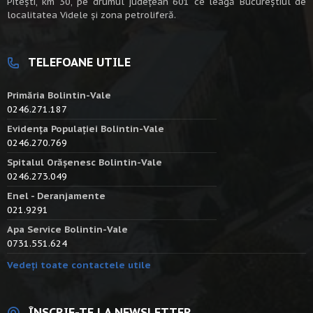
Piteşti, km 30, pe drumul judeţean 601 ce leagă Bucureştiul de
localitatea Videle şi zona petroliferă.
TELEFOANE UTILE
Primăria Bolintin-Vale
0246.271.187
Evidența Populației Bolintin-Vale
0246.270.769
Spitalul Orășenesc Bolintin-Vale
0246.273.049
Enel - Deranjamente
021.9291
Apa Service Bolintin-Vale
0731.551.624
Vedeți toate contactele utile
ÎNSCRIE-TE LA NEWSLETTER