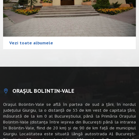
Vezi toate albumele
ORAȘUL BOLINTIN-VALE
Oraşul Bolintin-Vale se află în partea de sud a ţării, în nordul
judeţului Giurgiu, la o distanţă de 33 de km vest de capitala țării,
măsurată de la km 0 al Bucureștiului, până la Primăria Orașului
Bolintin-Vale (distanța între ieșirea din București până la intrarea
în Bolintin-Vale, fiind de 20 km) şi de 90 de km faţă de municipiul
Giurgiu. Localitatea este situată lângă autostrada A1 Bucureşti-