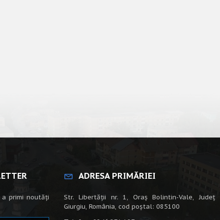
LETTER
ADRESA PRIMĂRIEI
 a primi noutăți
Str. Libertății nr. 1, Oraș Bolintin-Vale, Județ
Giurgiu, România, cod poștal: 085100