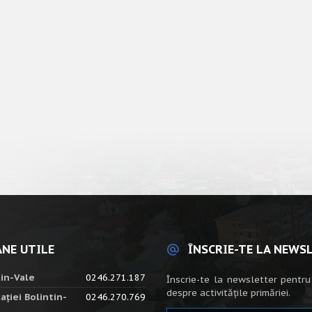
NE UTILE
ÎNSCRIE-TE LA NEWS
tin-Vale
0246.271.187
Înscrie-te la newsletter pentru
despre activitățile primăriei.
ației Bolintin-
0246.270.769