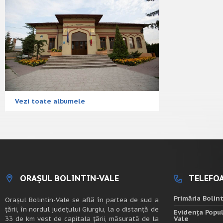
Vezi toate albumele
ORAȘUL BOLINTIN-VALE
TELEFOA
Primăria Bolin
Oraşul Bolintin-Vale se află în partea de sud a
ţării, în nordul judeţului Giurgiu, la o distanţă de
Evidența Popul
33 de km vest de capitala țării, măsurată de la
Vale