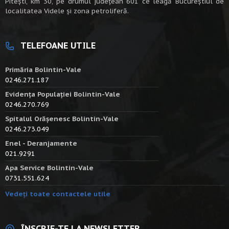
Piteşti, km 30, pe drumul judeţean 601 ce leagă Bucureştiul de
localitatea Videle şi zona petroliferă.
TELEFOANE UTILE
Primăria Bolintin-Vale
0246.271.187
Evidența Populației Bolintin-Vale
0246.270.769
Spitalul Orășenesc Bolintin-Vale
0246.273.049
Enel - Deranjamente
021.9291
Apa Service Bolintin-Vale
0731.551.624
Vedeți toate contactele utile
ÎNSCRIE-TE LA NEWSLETTER