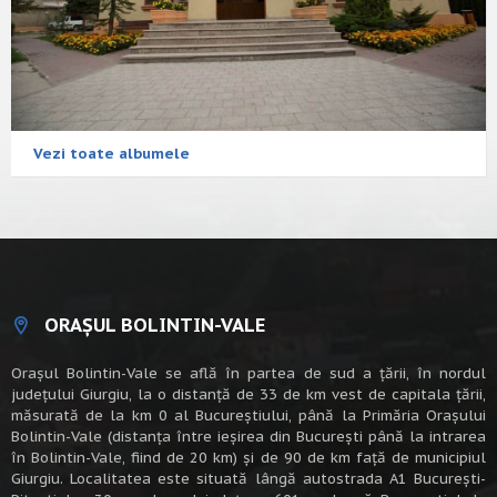
Vezi toate albumele
ORAȘUL BOLINTIN-VALE
Oraşul Bolintin-Vale se află în partea de sud a ţării, în nordul
judeţului Giurgiu, la o distanţă de 33 de km vest de capitala țării,
măsurată de la km 0 al Bucureștiului, până la Primăria Orașului
Bolintin-Vale (distanța între ieșirea din București până la intrarea
în Bolintin-Vale, fiind de 20 km) şi de 90 de km faţă de municipiul
Giurgiu. Localitatea este situată lângă autostrada A1 Bucureşti-