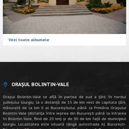
Vezi toate albumele
ORAȘUL BOLINTIN-VALE
Oraşul Bolintin-Vale se află în partea de sud a ţării, în nordul
judeţului Giurgiu, la o distanţă de 33 de km vest de capitala țării,
măsurată de la km 0 al Bucureștiului, până la Primăria Orașului
Bolintin-Vale (distanța între ieșirea din București până la intrarea
în Bolintin-Vale, fiind de 20 km) şi de 90 de km faţă de municipiul
Giurgiu. Localitatea este situată lângă autostrada A1 Bucureşti-