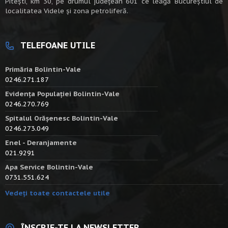
Piteşti, km 30, pe drumul judeţean 601 ce leagă Bucureştiul de
localitatea Videle şi zona petroliferă.
TELEFOANE UTILE
Primăria Bolintin-Vale
0246.271.187
Evidența Populației Bolintin-Vale
0246.270.769
Spitalul Orășenesc Bolintin-Vale
0246.273.049
Enel - Deranjamente
021.9291
Apa Service Bolintin-Vale
0731.551.624
Vedeți toate contactele utile
ÎNSCRIE-TE LA NEWSLETTER