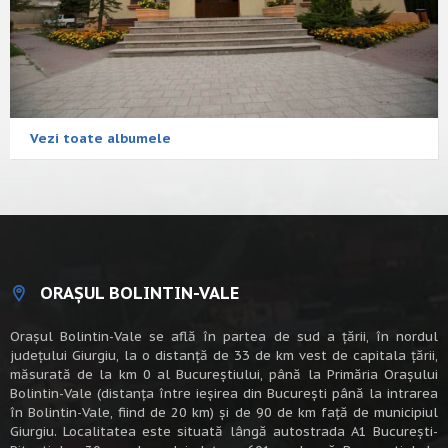
Vezi toate albumele
ORAȘUL BOLINTIN-VALE
Oraşul Bolintin-Vale se află în partea de sud a ţării, în nordul
judeţului Giurgiu, la o distanţă de 33 de km vest de capitala țării,
măsurată de la km 0 al Bucureștiului, până la Primăria Orașului
Bolintin-Vale (distanța între ieșirea din București până la intrarea
în Bolintin-Vale, fiind de 20 km) şi de 90 de km faţă de municipiul
Giurgiu. Localitatea este situată lângă autostrada A1 Bucureşti-