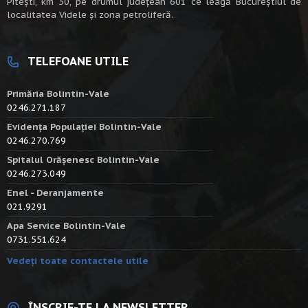
Piteşti, km 30, pe drumul judeţean 601 ce leagă Bucureştiul de
localitatea Videle şi zona petroliferă.
TELEFOANE UTILE
Primăria Bolintin-Vale
0246.271.187
Evidența Populației Bolintin-Vale
0246.270.769
Spitalul Orășenesc Bolintin-Vale
0246.273.049
Enel - Deranjamente
021.9291
Apa Service Bolintin-Vale
0731.551.624
Vedeți toate contactele utile
ÎNSCRIE-TE LA NEWSLETTER