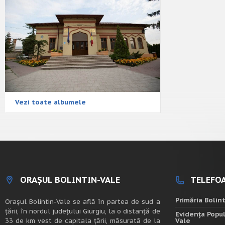
Vezi toate albumele
ORAȘUL BOLINTIN-VALE
TELEFOA
Primăria Bolin
Oraşul Bolintin-Vale se află în partea de sud a
ţării, în nordul judeţului Giurgiu, la o distanţă de
Evidența Popul
33 de km vest de capitala țării, măsurată de la
Vale