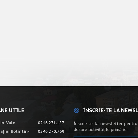
NE UTILE
ÎNSCRIE-TE LA NEWS
tin-Vale
0246.271.187
Înscrie-te la newsletter pentru
despre activitățile primăriei.
ației Bolintin-
0246.270.769