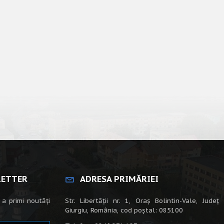
LETTER
ADRESA PRIMĂRIEI
 a primi noutăți
Str. Libertății nr. 1, Oraș Bolintin-Vale, Județ
Giurgiu, România, cod poștal: 085100