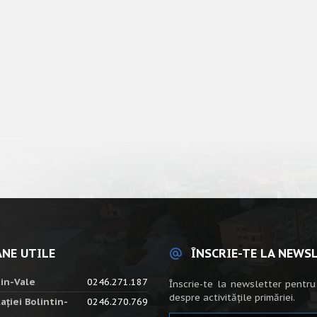
NE UTILE
ÎNSCRIE-TE LA NEWS
tin-Vale
0246.271.187
Înscrie-te la newsletter pentru
despre activitățile primăriei.
ației Bolintin-
0246.270.769