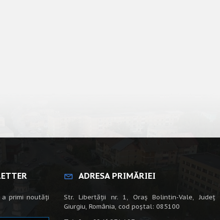
LETTER
ADRESA PRIMĂRIEI
 a primi noutăți
Str. Libertății nr. 1, Oraș Bolintin-Vale, Județ
Giurgiu, România, cod poștal: 085100