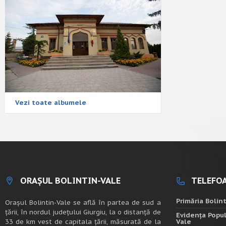
Vezi toate albumele
ORAȘUL BOLINTIN-VALE
TELEFOA
Primăria Bolin
Oraşul Bolintin-Vale se află în partea de sud a
ţării, în nordul judeţului Giurgiu, la o distanţă de
Evidența Popul
33 de km vest de capitala țării, măsurată de la
Vale