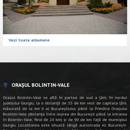
Vezi toate albumele
ORAȘUL BOLINTIN-VALE
Oraşul Bolintin-Vale se află în partea de sud a ţării, în nordul
judeţului Giurgiu, la o distanţă de 33 de km vest de capitala țării,
măsurată de la km 0 al Bucureștiului, până la Primăria Orașului
Bolintin-Vale (distanța între ieșirea din București până la intrarea
în Bolintin-Vale, fiind de 20 km) şi de 90 de km faţă de municipiul
Giurgiu. Localitatea este situată lângă autostrada A1 Bucureşti-