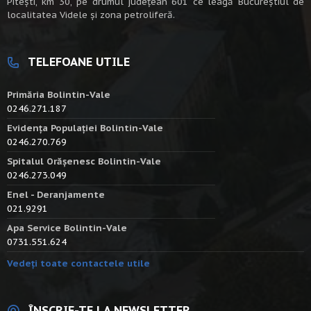
Piteşti, km 30, pe drumul judeţean 601 ce leagă Bucureştiul de
localitatea Videle şi zona petroliferă.
TELEFOANE UTILE
Primăria Bolintin-Vale
0246.271.187
Evidența Populației Bolintin-Vale
0246.270.769
Spitalul Orășenesc Bolintin-Vale
0246.273.049
Enel - Deranjamente
021.9291
Apa Service Bolintin-Vale
0731.551.624
Vedeți toate contactele utile
ÎNSCRIE-TE LA NEWSLETTER