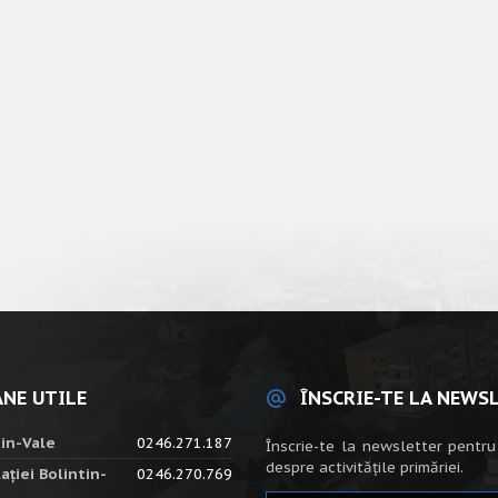
NE UTILE
ÎNSCRIE-TE LA NEWS
tin-Vale
0246.271.187
Înscrie-te la newsletter pentru
despre activitățile primăriei.
ației Bolintin-
0246.270.769