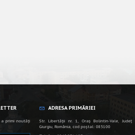
LETTER
ADRESA PRIMĂRIEI
 a primi noutăți
Str. Libertății nr. 1, Oraș Bolintin-Vale, Județ
Giurgiu, România, cod poștal: 085100