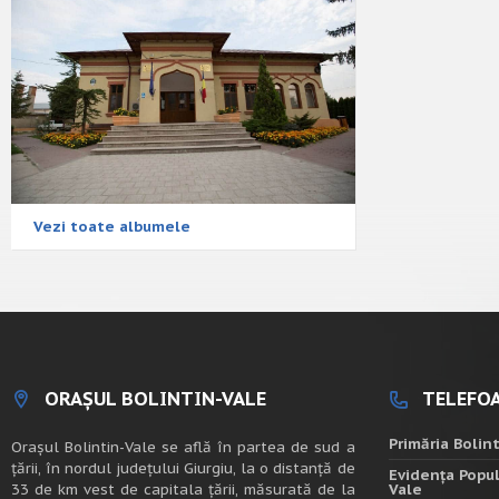
Vezi toate albumele
ORAȘUL BOLINTIN-VALE
TELEFOA
Primăria Bolin
Oraşul Bolintin-Vale se află în partea de sud a
ţării, în nordul judeţului Giurgiu, la o distanţă de
Evidența Popul
33 de km vest de capitala țării, măsurată de la
Vale