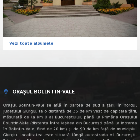
Vezi toate albumele
ORAȘUL BOLINTIN-VALE
Oraşul Bolintin-Vale se află în partea de sud a ţării, în nordul
judeţului Giurgiu, la o distanţă de 33 de km vest de capitala țării,
măsurată de la km 0 al Bucureștiului, până la Primăria Orașului
Bolintin-Vale (distanța între ieșirea din București până la intrarea
în Bolintin-Vale, fiind de 20 km) şi de 90 de km faţă de municipiul
Giurgiu. Localitatea este situată lângă autostrada A1 Bucureşti-