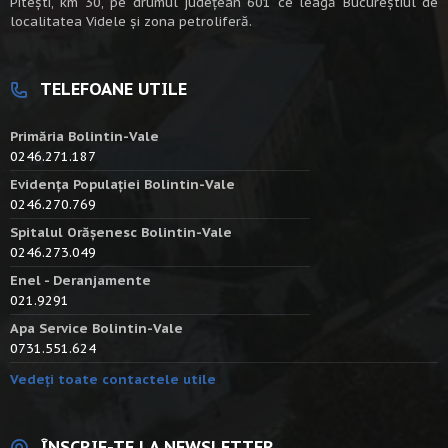
Piteşti, km 30, pe drumul judeţean 601 ce leagă Bucureştiul de
localitatea Videle şi zona petroliferă.
TELEFOANE UTILE
Primăria Bolintin-Vale
0246.271.187
Evidența Populației Bolintin-Vale
0246.270.769
Spitalul Orășenesc Bolintin-Vale
0246.273.049
Enel - Deranjamente
021.9291
Apa Service Bolintin-Vale
0731.551.624
Vedeți toate contactele utile
ÎNSCRIE-TE LA NEWSLETTER