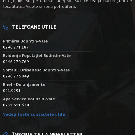
Piteşti, km 30, pe drumul judeţean 601 ce leagă Bucureştiul de
localitatea Videle şi zona petroliferă.
TELEFOANE UTILE
Primăria Bolintin-Vale
0246.271.187
Evidența Populației Bolintin-Vale
0246.270.769
Spitalul Orășenesc Bolintin-Vale
0246.273.049
Enel - Deranjamente
021.9291
Apa Service Bolintin-Vale
0731.551.624
Vedeți toate contactele utile
ÎNSCRIE-TE LA NEWSLETTER