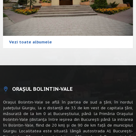
Vezi toate albumele
ORAȘUL BOLINTIN-VALE
Oraşul Bolintin-Vale se află în partea de sud a ţării, în nordul
judeţului Giurgiu, la o distanţă de 33 de km vest de capitala țării,
măsurată de la km 0 al Bucureștiului, până la Primăria Orașului
Bolintin-Vale (distanța între ieșirea din București până la intrarea
în Bolintin-Vale, fiind de 20 km) şi de 90 de km faţă de municipiul
Giurgiu. Localitatea este situată lângă autostrada A1 Bucureşti-