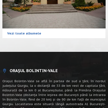
Vezi toate albumele
ORAȘUL BOLINTIN-VALE
Oraşul Bolintin-Vale se află în partea de sud a ţării, în nordul
judeţului Giurgiu, la o distanţă de 33 de km vest de capitala țării,
măsurată de la km 0 al Bucureștiului, până la Primăria Orașului
Bolintin-Vale (distanța între ieșirea din București până la intrarea
în Bolintin-Vale, fiind de 20 km) şi de 90 de km faţă de municipiul
Giurgiu. Localitatea este situată lângă autostrada A1 Bucureşti-