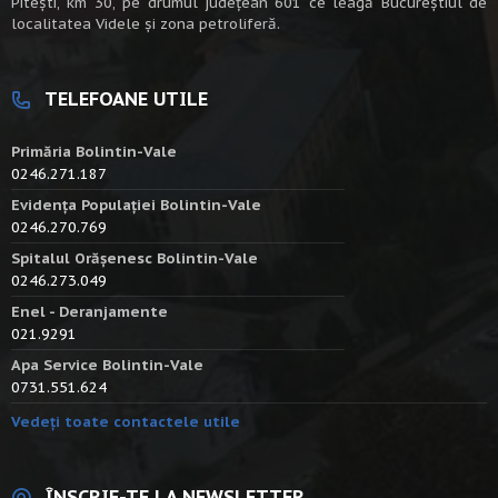
Piteşti, km 30, pe drumul judeţean 601 ce leagă Bucureştiul de
localitatea Videle şi zona petroliferă.
TELEFOANE UTILE
Primăria Bolintin-Vale
0246.271.187
Evidența Populației Bolintin-Vale
0246.270.769
Spitalul Orășenesc Bolintin-Vale
0246.273.049
Enel - Deranjamente
021.9291
Apa Service Bolintin-Vale
0731.551.624
Vedeți toate contactele utile
ÎNSCRIE-TE LA NEWSLETTER