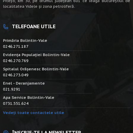
Piteşti, km 30, pe drumul judeţean 601 ce leagă Bucureştiul de
localitatea Videle şi zona petroliferă.
TELEFOANE UTILE
Primăria Bolintin-Vale
0246.271.187
Evidența Populației Bolintin-Vale
0246.270.769
Spitalul Orășenesc Bolintin-Vale
0246.273.049
Enel - Deranjamente
021.9291
Apa Service Bolintin-Vale
0731.551.624
Vedeți toate contactele utile
ÎNSCRIE-TE LA NEWSLETTER