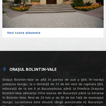
Vezi toate albumele
ORAȘUL BOLINTIN-VALE
Oraşul Bolintin-Vale se află în partea de sud a ţării, în nordul
judeţului Giurgiu, la o distanţă de 33 de km vest de capitala țării,
măsurată de la km 0 al Bucureștiului, până la Primăria Orașului
Bolintin-Vale (distanța între ieșirea din București până la intrarea
în Bolintin-Vale, fiind de 20 km) şi de 90 de km faţă de municipiul
Giurgiu. Localitatea este situată lângă autostrada A1 Bucureşti-