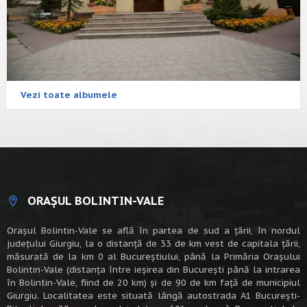
Vezi toate albumele
ORAȘUL BOLINTIN-VALE
Oraşul Bolintin-Vale se află în partea de sud a ţării, în nordul
judeţului Giurgiu, la o distanţă de 33 de km vest de capitala țării,
măsurată de la km 0 al Bucureștiului, până la Primăria Orașului
Bolintin-Vale (distanța între ieșirea din București până la intrarea
în Bolintin-Vale, fiind de 20 km) şi de 90 de km faţă de municipiul
Giurgiu. Localitatea este situată lângă autostrada A1 Bucureşti-