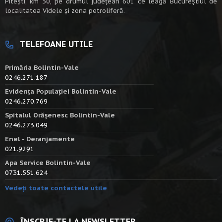
Piteşti, km 30, pe drumul judeţean 601 ce leagă Bucureştiul de
localitatea Videle şi zona petroliferă.
TELEFOANE UTILE
Primăria Bolintin-Vale
0246.271.187
Evidența Populației Bolintin-Vale
0246.270.769
Spitalul Orășenesc Bolintin-Vale
0246.273.049
Enel - Deranjamente
021.9291
Apa Service Bolintin-Vale
0731.551.624
Vedeți toate contactele utile
ÎNSCRIE-TE LA NEWSLETTER