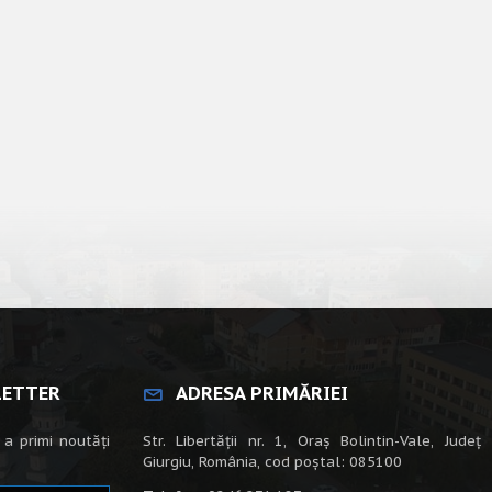
LETTER
ADRESA PRIMĂRIEI
 a primi noutăți
Str. Libertății nr. 1, Oraș Bolintin-Vale, Județ
Giurgiu, România, cod poștal: 085100