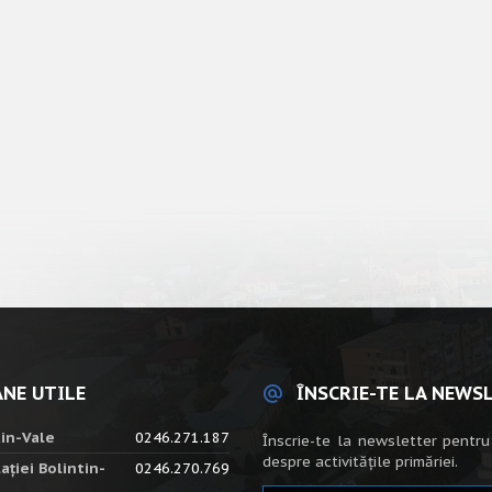
NE UTILE
ÎNSCRIE-TE LA NEWS
tin-Vale
0246.271.187
Înscrie-te la newsletter pentru
despre activitățile primăriei.
ației Bolintin-
0246.270.769