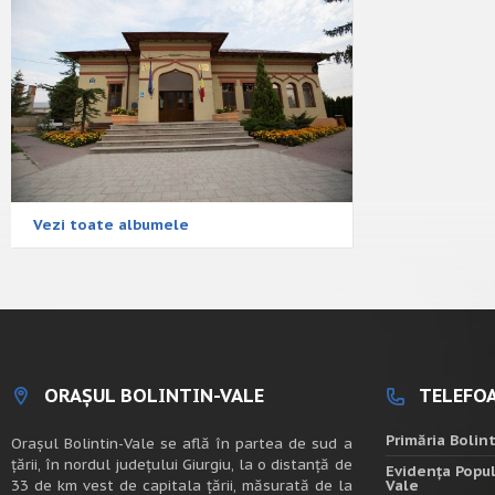
Vezi toate albumele
ORAȘUL BOLINTIN-VALE
TELEFOA
Primăria Bolin
Oraşul Bolintin-Vale se află în partea de sud a
ţării, în nordul judeţului Giurgiu, la o distanţă de
Evidența Popul
33 de km vest de capitala țării, măsurată de la
Vale