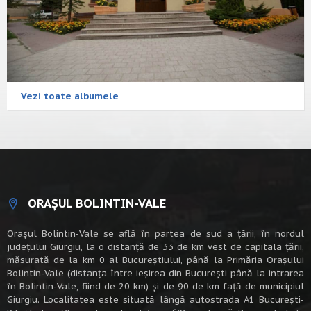
Vezi toate albumele
ORAȘUL BOLINTIN-VALE
Oraşul Bolintin-Vale se află în partea de sud a ţării, în nordul
judeţului Giurgiu, la o distanţă de 33 de km vest de capitala țării,
măsurată de la km 0 al Bucureștiului, până la Primăria Orașului
Bolintin-Vale (distanța între ieșirea din București până la intrarea
în Bolintin-Vale, fiind de 20 km) şi de 90 de km faţă de municipiul
Giurgiu. Localitatea este situată lângă autostrada A1 Bucureşti-