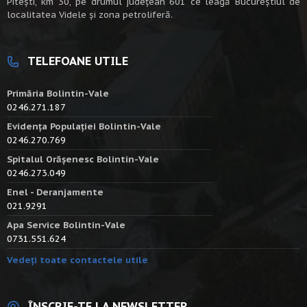
Piteşti, km 30, pe drumul judeţean 601 ce leagă Bucureştiul de
localitatea Videle şi zona petroliferă.
TELEFOANE UTILE
Primăria Bolintin-Vale
0246.271.187
Evidența Populației Bolintin-Vale
0246.270.769
Spitalul Orășenesc Bolintin-Vale
0246.273.049
Enel - Deranjamente
021.9291
Apa Service Bolintin-Vale
0731.551.624
Vedeți toate contactele utile
ÎNSCRIE-TE LA NEWSLETTER