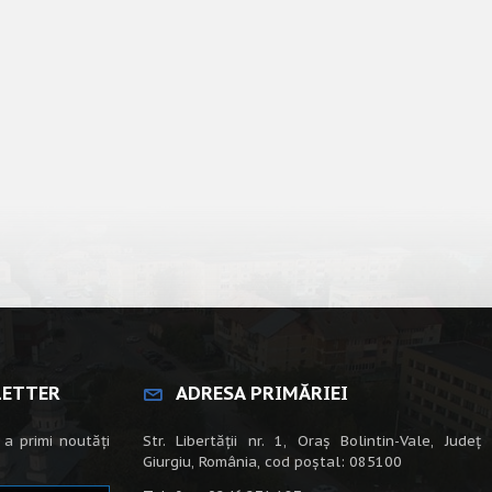
LETTER
ADRESA PRIMĂRIEI
 a primi noutăți
Str. Libertății nr. 1, Oraș Bolintin-Vale, Județ
Giurgiu, România, cod poștal: 085100