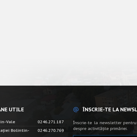
NE UTILE
ÎNSCRIE-TE LA NEWS
tin-Vale
0246.271.187
Înscrie-te la newsletter pentru
despre activitățile primăriei.
ației Bolintin-
0246.270.769