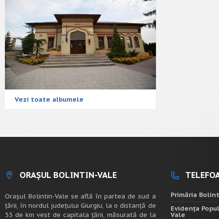
Vezi toate albumele
ORAȘUL BOLINTIN-VALE
TELEFOA
Primăria Bolin
Oraşul Bolintin-Vale se află în partea de sud a
ţării, în nordul judeţului Giurgiu, la o distanţă de
Evidența Popul
33 de km vest de capitala țării, măsurată de la
Vale