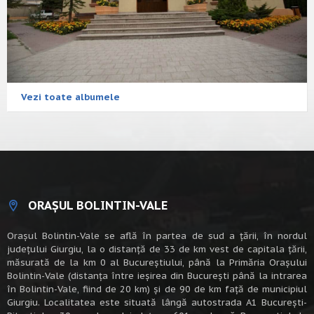
Vezi toate albumele
ORAȘUL BOLINTIN-VALE
Oraşul Bolintin-Vale se află în partea de sud a ţării, în nordul
judeţului Giurgiu, la o distanţă de 33 de km vest de capitala țării,
măsurată de la km 0 al Bucureștiului, până la Primăria Orașului
Bolintin-Vale (distanța între ieșirea din București până la intrarea
în Bolintin-Vale, fiind de 20 km) şi de 90 de km faţă de municipiul
Giurgiu. Localitatea este situată lângă autostrada A1 Bucureşti-