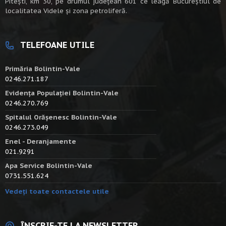
Piteşti, km 30, pe drumul judeţean 601 ce leagă Bucureştiul de
localitatea Videle şi zona petroliferă.
TELEFOANE UTILE
Primăria Bolintin-Vale
0246.271.187
Evidența Populației Bolintin-Vale
0246.270.769
Spitalul Orășenesc Bolintin-Vale
0246.273.049
Enel - Deranjamente
021.9291
Apa Service Bolintin-Vale
0731.551.624
Vedeți toate contactele utile
ÎNSCRIE-TE LA NEWSLETTER