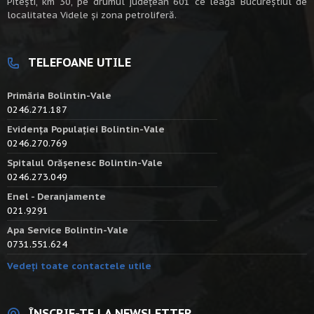
Piteşti, km 30, pe drumul judeţean 601 ce leagă Bucureştiul de
localitatea Videle şi zona petroliferă.
TELEFOANE UTILE
Primăria Bolintin-Vale
0246.271.187
Evidența Populației Bolintin-Vale
0246.270.769
Spitalul Orășenesc Bolintin-Vale
0246.273.049
Enel - Deranjamente
021.9291
Apa Service Bolintin-Vale
0731.551.624
Vedeți toate contactele utile
ÎNSCRIE-TE LA NEWSLETTER