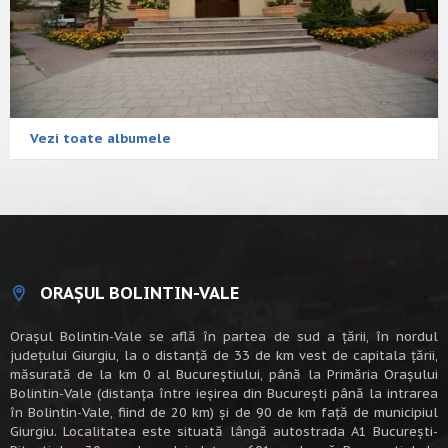
Vezi toate albumele
ORAȘUL BOLINTIN-VALE
Oraşul Bolintin-Vale se află în partea de sud a ţării, în nordul
judeţului Giurgiu, la o distanţă de 33 de km vest de capitala țării,
măsurată de la km 0 al Bucureștiului, până la Primăria Orașului
Bolintin-Vale (distanța între ieșirea din București până la intrarea
în Bolintin-Vale, fiind de 20 km) şi de 90 de km faţă de municipiul
Giurgiu. Localitatea este situată lângă autostrada A1 Bucureşti-