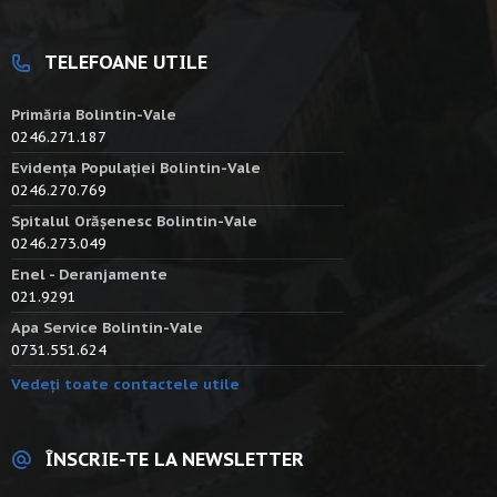
TELEFOANE UTILE
Primăria Bolintin-Vale
0246.271.187
Evidența Populației Bolintin-Vale
0246.270.769
Spitalul Orășenesc Bolintin-Vale
0246.273.049
Enel - Deranjamente
021.9291
Apa Service Bolintin-Vale
0731.551.624
Vedeți toate contactele utile
ÎNSCRIE-TE LA NEWSLETTER