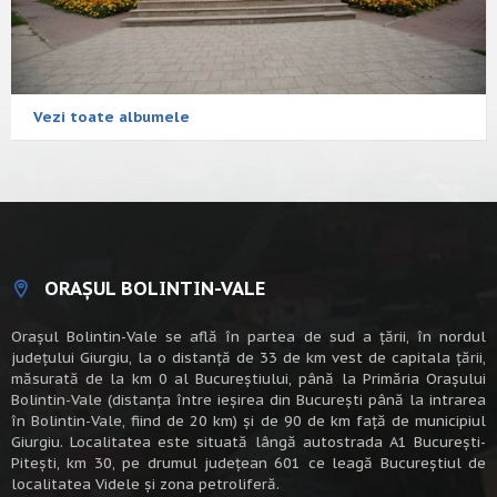
Vezi toate albumele
ORAȘUL BOLINTIN-VALE
Oraşul Bolintin-Vale se află în partea de sud a ţării, în nordul
judeţului Giurgiu, la o distanţă de 33 de km vest de capitala țării,
măsurată de la km 0 al Bucureștiului, până la Primăria Orașului
Bolintin-Vale (distanța între ieșirea din București până la intrarea
în Bolintin-Vale, fiind de 20 km) şi de 90 de km faţă de municipiul
Giurgiu. Localitatea este situată lângă autostrada A1 Bucureşti-
Piteşti, km 30, pe drumul judeţean 601 ce leagă Bucureştiul de
localitatea Videle şi zona petroliferă.