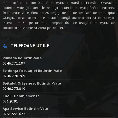
măsurată de la km 0 al Bucureștiului, până la Primăria Orașului
Bolintin-Vale (distanța între ieșirea din București până la intrarea
în Bolintin-Vale, fiind de 20 km) şi de 90 de km faţă de municipiul
Giurgiu. Localitatea este situată lângă autostrada A1 Bucureşti-
Piteşti, km 30, pe drumul judeţean 601 ce leagă Bucureştiul de
localitatea Videle şi zona petroliferă.
TELEFOANE UTILE
Primăria Bolintin-Vale
0246.271.187
Evidența Populației Bolintin-Vale
0246.270.769
Spitalul Orășenesc Bolintin-Vale
0246.273.049
Enel - Deranjamente
021.9291
Apa Service Bolintin-Vale
0731.551.624