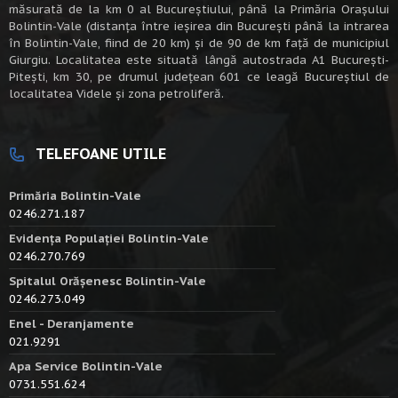
măsurată de la km 0 al Bucureștiului, până la Primăria Orașului
Bolintin-Vale (distanța între ieșirea din București până la intrarea
în Bolintin-Vale, fiind de 20 km) şi de 90 de km faţă de municipiul
Giurgiu. Localitatea este situată lângă autostrada A1 Bucureşti-
Piteşti, km 30, pe drumul judeţean 601 ce leagă Bucureştiul de
localitatea Videle şi zona petroliferă.
TELEFOANE UTILE
Primăria Bolintin-Vale
0246.271.187
Evidența Populației Bolintin-Vale
0246.270.769
Spitalul Orășenesc Bolintin-Vale
0246.273.049
Enel - Deranjamente
021.9291
Apa Service Bolintin-Vale
0731.551.624