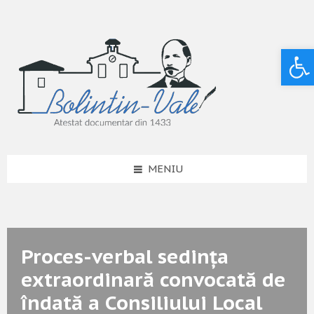
Deschide bara de unelte
MENIU
Proces-verbal sedința
extraordinară convocată de
îndată a Consiliului Local