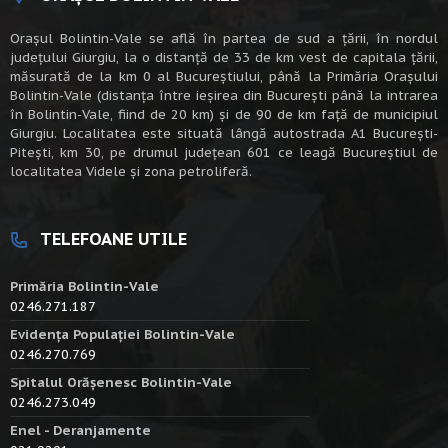
Oraşul Bolintin-Vale se află în partea de sud a ţării, în nordul
judeţului Giurgiu, la o distanţă de 33 de km vest de capitala țării,
măsurată de la km 0 al Bucureștiului, până la Primăria Orașului
Bolintin-Vale (distanța între ieșirea din București până la intrarea
în Bolintin-Vale, fiind de 20 km) şi de 90 de km faţă de municipiul
Giurgiu. Localitatea este situată lângă autostrada A1 Bucureşti-
Piteşti, km 30, pe drumul judeţean 601 ce leagă Bucureştiul de
localitatea Videle şi zona petroliferă.
TELEFOANE UTILE
Primăria Bolintin-Vale
0246.271.187
Evidența Populației Bolintin-Vale
0246.270.769
Spitalul Orășenesc Bolintin-Vale
0246.273.049
Enel - Deranjamente