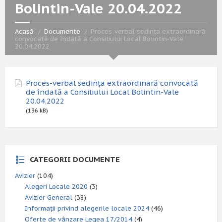
Bolintin-Vale 20.04.2022
Acasă
Documente
Proces-verbal sedința extraordinară
convocată de îndată a Consiliului Local Bolintin-Vale
20.04.2022
Proces-verbal sedința extraordinară convocată
de îndată a Consiliului Local Bolintin-Vale
20.04.2022
(136 kB)
CATEGORII DOCUMENTE
Avizier
(104)
Alegeri Locale 2020
(3)
Avizier General
(38)
Informații privind alegerile locale 2024
(46)
Oferte de vânzare Legea 17/2014
(4)