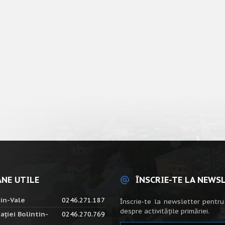
NE UTILE
ÎNSCRIE-TE LA NEWS
tin-Vale
0246.271.187
Înscrie-te la newsletter pentru
despre activitățile primăriei.
ației Bolintin-
0246.270.769