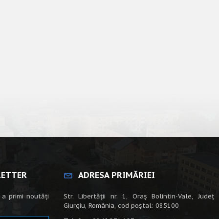
LETTER
ADRESA PRIMĂRIEI
 a primi noutăți
Str. Libertății nr. 1, Oraș Bolintin-Vale, Județ
Giurgiu, România, cod poștal: 085100