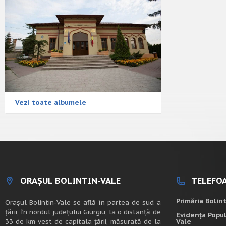
Vezi toate albumele
ORAȘUL BOLINTIN-VALE
TELEFOA
Primăria Bolin
Oraşul Bolintin-Vale se află în partea de sud a
ţării, în nordul judeţului Giurgiu, la o distanţă de
Evidența Popul
33 de km vest de capitala țării, măsurată de la
Vale