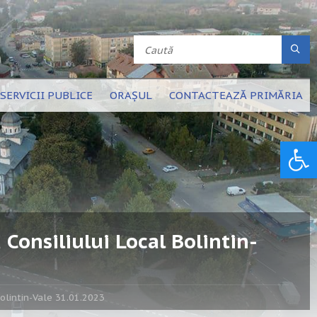
SERVICII PUBLICE
ORAȘUL
CONTACTEAZĂ PRIMĂRIA
Deschide bara de unelte
Consiliului Local Bolintin-
Bolintin-Vale 31.01.2023