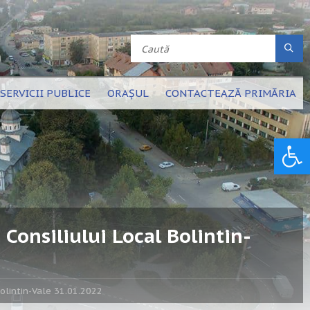
SERVICII PUBLICE
ORAȘUL
CONTACTEAZĂ PRIMĂRIA
Deschide bara de unelte
Consiliului Local Bolintin-
Bolintin-Vale 31.01.2022