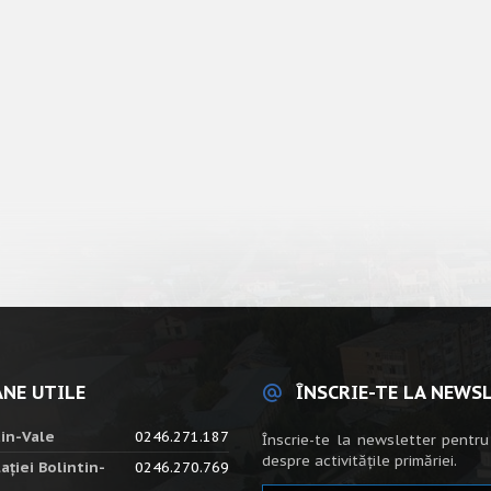
NE UTILE
ÎNSCRIE-TE LA NEWS
tin-Vale
0246.271.187
Înscrie-te la newsletter pentru
despre activitățile primăriei.
ației Bolintin-
0246.270.769