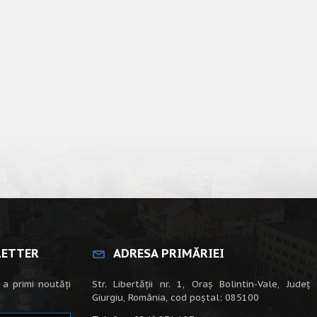
LETTER
ADRESA PRIMĂRIEI
 a primi noutăți
Str. Libertății nr. 1, Oraș Bolintin-Vale, Județ
Giurgiu, România, cod poștal: 085100