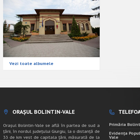
Vezi toate albumele
ORAȘUL BOLINTIN-VALE
TELEFOA
Primăria Bolin
Oraşul Bolintin-Vale se află în partea de sud a
ţării, în nordul judeţului Giurgiu, la o distanţă de
Evidența Popul
33 de km vest de capitala țării, măsurată de la
Vale