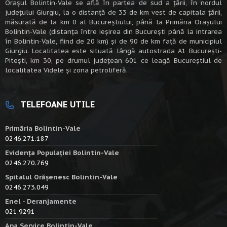
Oraşul Bolintin-Vale se află în partea de sud a ţării, în nordul
judeţului Giurgiu, la o distanţă de 33 de km vest de capitala țării,
măsurată de la km 0 al Bucureștiului, până la Primăria Orașului
Bolintin-Vale (distanța între ieșirea din București până la intrarea
în Bolintin-Vale, fiind de 20 km) şi de 90 de km faţă de municipiul
Giurgiu. Localitatea este situată lângă autostrada A1 Bucureşti-
Piteşti, km 30, pe drumul judeţean 601 ce leagă Bucureştiul de
localitatea Videle şi zona petroliferă.
TELEFOANE UTILE
Primăria Bolintin-Vale
0246.271.187
Evidența Populației Bolintin-Vale
0246.270.769
Spitalul Orășenesc Bolintin-Vale
0246.273.049
Enel - Deranjamente
021.9291
Apa Service Bolintin-Vale