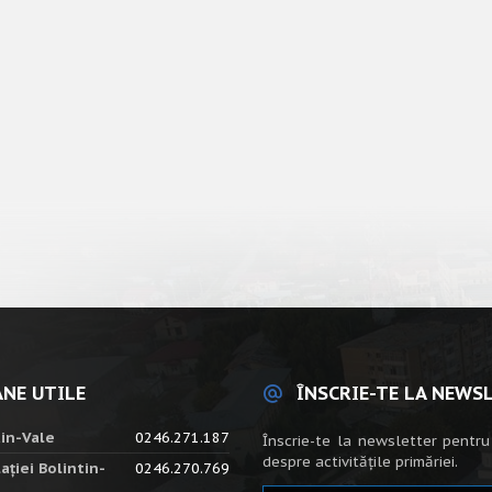
NE UTILE
ÎNSCRIE-TE LA NEWS
tin-Vale
0246.271.187
Înscrie-te la newsletter pentru
despre activitățile primăriei.
ației Bolintin-
0246.270.769