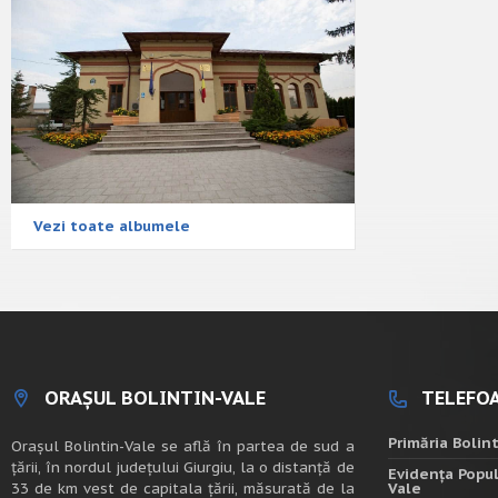
Vezi toate albumele
ORAȘUL BOLINTIN-VALE
TELEFOA
Primăria Bolin
Oraşul Bolintin-Vale se află în partea de sud a
ţării, în nordul judeţului Giurgiu, la o distanţă de
Evidența Popul
33 de km vest de capitala țării, măsurată de la
Vale