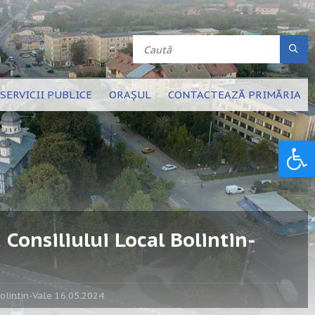
SERVICII PUBLICE
ORAȘUL
CONTACTEAZĂ PRIMĂRIA
Deschide bara de unelte
Consiliului Local Bolintin-
Bolintin-Vale 16.05.2024