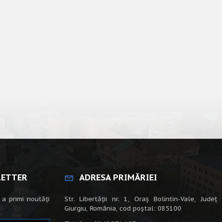
LETTER
ADRESA PRIMĂRIEI
 a primi noutăți
Str. Libertății nr. 1, Oraș Bolintin-Vale, Județ
Giurgiu, România, cod poștal: 085100