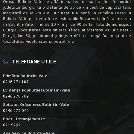
Oraşul Bolintin-Vale se află în partea de sud a ţării, în nordul
judeţului Giurgiu, la o distanţă de 33 de km vest de capitala țării,
măsurată de la km 0 al Bucureștiului, până la Primăria Orașului
Bolintin-Vale (distanța între ieșirea din București până la intrarea
în Bolintin-Vale, fiind de 20 km) şi de 90 de km faţă de municipiul
Giurgiu. Localitatea este situată lângă autostrada A1 Bucureşti-
Piteşti, km 30, pe drumul judeţean 601 ce leagă Bucureştiul de
localitatea Videle şi zona petroliferă.
TELEFOANE UTILE
Primăria Bolintin-Vale
0246.271.187
Evidența Populației Bolintin-Vale
0246.270.769
Spitalul Orășenesc Bolintin-Vale
0246.273.049
Enel - Deranjamente
021.9291
Apa Service Bolintin-Vale