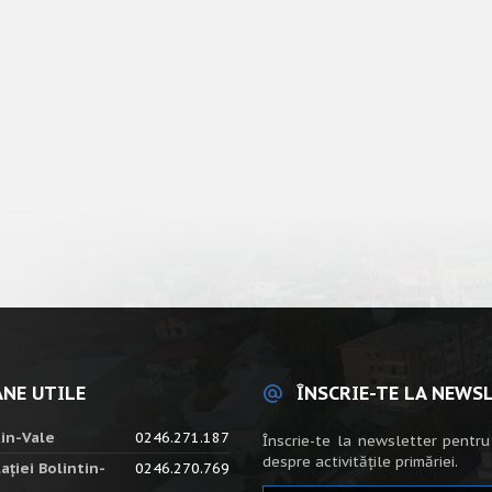
NE UTILE
ÎNSCRIE-TE LA NEWS
tin-Vale
0246.271.187
Înscrie-te la newsletter pentru
despre activitățile primăriei.
ației Bolintin-
0246.270.769