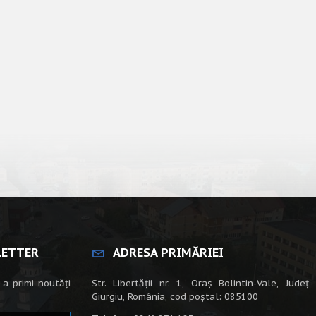
LETTER
ADRESA PRIMĂRIEI
 a primi noutăți
Str. Libertății nr. 1, Oraș Bolintin-Vale, Județ
Giurgiu, România, cod poștal: 085100