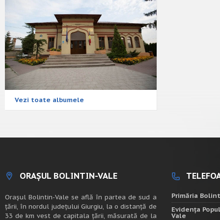
Vezi toate albumele
ORAȘUL BOLINTIN-VALE
TELEFOA
Primăria Bolin
Oraşul Bolintin-Vale se află în partea de sud a
ţării, în nordul judeţului Giurgiu, la o distanţă de
Evidența Popul
33 de km vest de capitala țării, măsurată de la
Vale