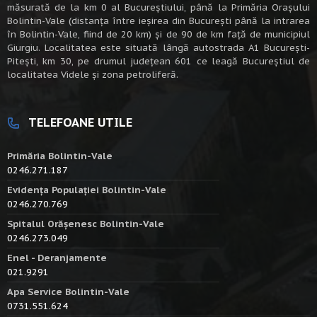
măsurată de la km 0 al Bucureștiului, până la Primăria Orașului
Bolintin-Vale (distanța între ieșirea din București până la intrarea
în Bolintin-Vale, fiind de 20 km) şi de 90 de km faţă de municipiul
Giurgiu. Localitatea este situată lângă autostrada A1 Bucureşti-
Piteşti, km 30, pe drumul judeţean 601 ce leagă Bucureştiul de
localitatea Videle şi zona petroliferă.
TELEFOANE UTILE
Primăria Bolintin-Vale
0246.271.187
Evidența Populației Bolintin-Vale
0246.270.769
Spitalul Orășenesc Bolintin-Vale
0246.273.049
Enel - Deranjamente
021.9291
Apa Service Bolintin-Vale
0731.551.624