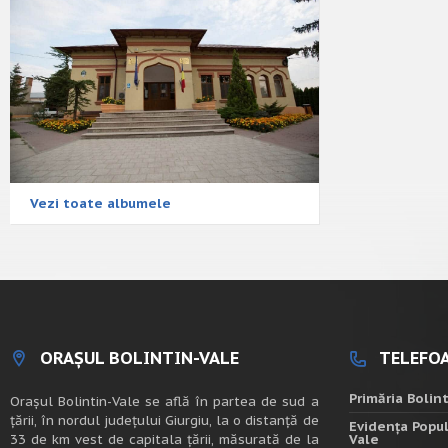
Vezi toate albumele
ORAȘUL BOLINTIN-VALE
TELEFOA
Primăria Bolin
Oraşul Bolintin-Vale se află în partea de sud a
ţării, în nordul judeţului Giurgiu, la o distanţă de
Evidența Popul
33 de km vest de capitala țării, măsurată de la
Vale