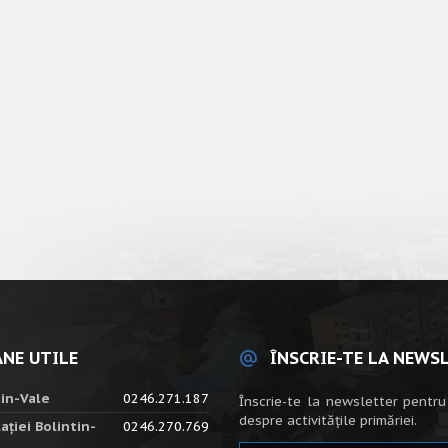
NE UTILE
ÎNSCRIE-TE LA NEWS
tin-Vale
0246.271.187
Înscrie-te la newsletter pentru
despre activitățile primăriei.
ației Bolintin-
0246.270.769