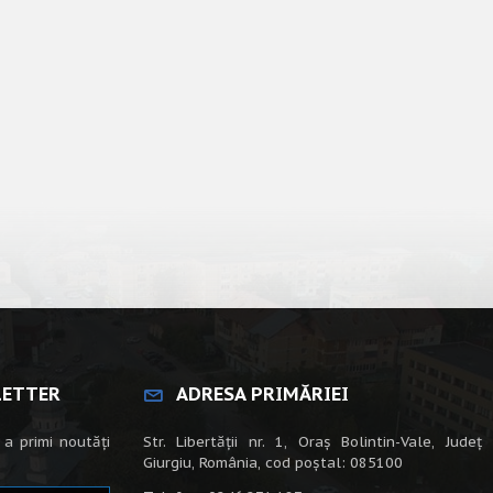
LETTER
ADRESA PRIMĂRIEI
 a primi noutăți
Str. Libertății nr. 1, Oraș Bolintin-Vale, Județ
Giurgiu, România, cod poștal: 085100