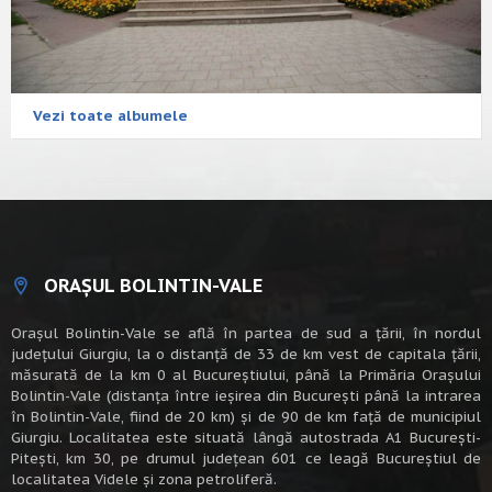
Vezi toate albumele
ORAȘUL BOLINTIN-VALE
Oraşul Bolintin-Vale se află în partea de sud a ţării, în nordul
judeţului Giurgiu, la o distanţă de 33 de km vest de capitala țării,
măsurată de la km 0 al Bucureștiului, până la Primăria Orașului
Bolintin-Vale (distanța între ieșirea din București până la intrarea
în Bolintin-Vale, fiind de 20 km) şi de 90 de km faţă de municipiul
Giurgiu. Localitatea este situată lângă autostrada A1 Bucureşti-
Piteşti, km 30, pe drumul judeţean 601 ce leagă Bucureştiul de
localitatea Videle şi zona petroliferă.