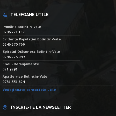
TELEFOANE UTILE
Primăria Bolintin-Vale
0246.271.187
Evidența Populației Bolintin-Vale
0246.270.769
Spitalul Orășenesc Bolintin-Vale
0246.273.049
Enel - Deranjamente
021.9291
Apa Service Bolintin-Vale
0731.551.624
Vedeți toate contactele utile
ÎNSCRIE-TE LA NEWSLETTER