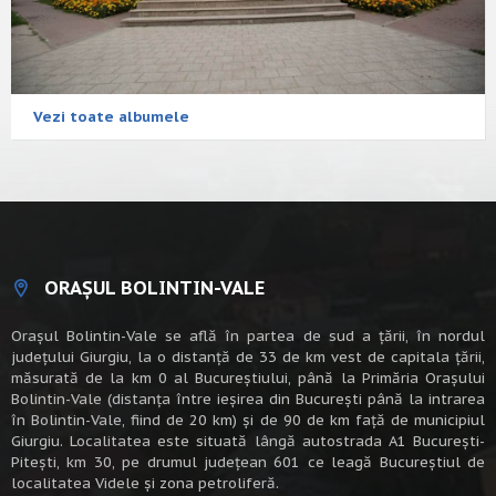
Vezi toate albumele
ORAȘUL BOLINTIN-VALE
Oraşul Bolintin-Vale se află în partea de sud a ţării, în nordul
judeţului Giurgiu, la o distanţă de 33 de km vest de capitala țării,
măsurată de la km 0 al Bucureștiului, până la Primăria Orașului
Bolintin-Vale (distanța între ieșirea din București până la intrarea
în Bolintin-Vale, fiind de 20 km) şi de 90 de km faţă de municipiul
Giurgiu. Localitatea este situată lângă autostrada A1 Bucureşti-
Piteşti, km 30, pe drumul judeţean 601 ce leagă Bucureştiul de
localitatea Videle şi zona petroliferă.