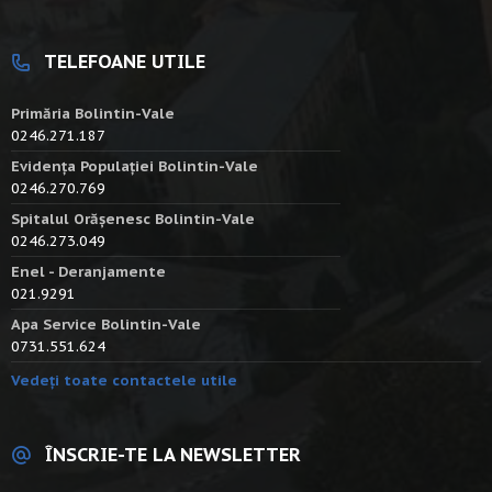
TELEFOANE UTILE
Primăria Bolintin-Vale
0246.271.187
Evidența Populației Bolintin-Vale
0246.270.769
Spitalul Orășenesc Bolintin-Vale
0246.273.049
Enel - Deranjamente
021.9291
Apa Service Bolintin-Vale
0731.551.624
Vedeți toate contactele utile
ÎNSCRIE-TE LA NEWSLETTER