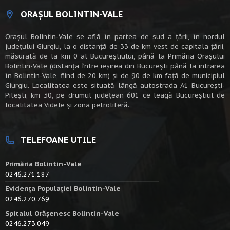
ORAȘUL BOLINTIN-VALE
Oraşul Bolintin-Vale se află în partea de sud a ţării, în nordul
judeţului Giurgiu, la o distanţă de 33 de km vest de capitala țării,
măsurată de la km 0 al Bucureștiului, până la Primăria Orașului
Bolintin-Vale (distanța între ieșirea din București până la intrarea
în Bolintin-Vale, fiind de 20 km) şi de 90 de km faţă de municipiul
Giurgiu. Localitatea este situată lângă autostrada A1 Bucureşti-
Piteşti, km 30, pe drumul judeţean 601 ce leagă Bucureştiul de
localitatea Videle şi zona petroliferă.
TELEFOANE UTILE
Primăria Bolintin-Vale
0246.271.187
Evidența Populației Bolintin-Vale
0246.270.769
Spitalul Orășenesc Bolintin-Vale
0246.273.049