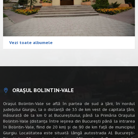
Vezi toate albumele
ORAȘUL BOLINTIN-VALE
Oraşul Bolintin-Vale se află în partea de sud a ţării, în nordul
judeţului Giurgiu, la o distanţă de 33 de km vest de capitala țării,
măsurată de la km 0 al Bucureștiului, până la Primăria Orașului
Bolintin-Vale (distanța între ieșirea din București până la intrarea
în Bolintin-Vale, fiind de 20 km) şi de 90 de km faţă de municipiul
Giurgiu. Localitatea este situată lângă autostrada A1 Bucureşti-