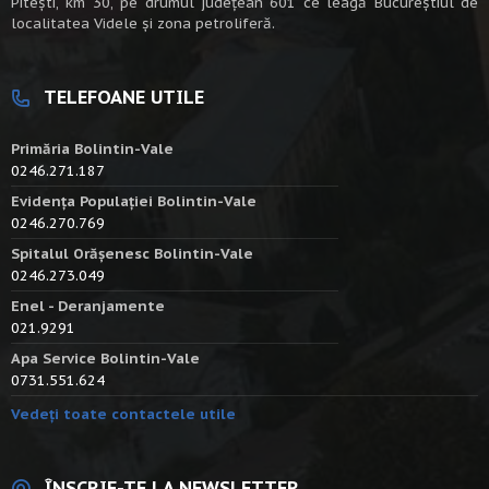
Piteşti, km 30, pe drumul judeţean 601 ce leagă Bucureştiul de
localitatea Videle şi zona petroliferă.
TELEFOANE UTILE
Primăria Bolintin-Vale
0246.271.187
Evidența Populației Bolintin-Vale
0246.270.769
Spitalul Orășenesc Bolintin-Vale
0246.273.049
Enel - Deranjamente
021.9291
Apa Service Bolintin-Vale
0731.551.624
Vedeți toate contactele utile
ÎNSCRIE-TE LA NEWSLETTER