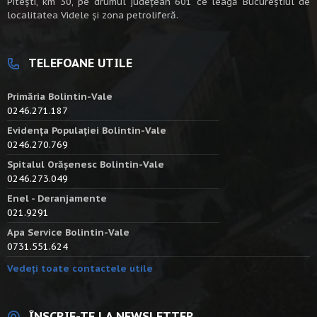
Piteşti, km 30, pe drumul judeţean 601 ce leagă Bucureştiul de
localitatea Videle şi zona petroliferă.
TELEFOANE UTILE
Primăria Bolintin-Vale
0246.271.187
Evidența Populației Bolintin-Vale
0246.270.769
Spitalul Orășenesc Bolintin-Vale
0246.273.049
Enel - Deranjamente
021.9291
Apa Service Bolintin-Vale
0731.551.624
Vedeți toate contactele utile
ÎNSCRIE-TE LA NEWSLETTER