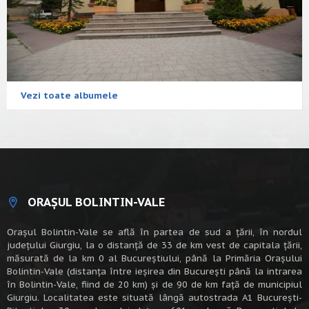
Vezi toate albumele
ORAȘUL BOLINTIN-VALE
Oraşul Bolintin-Vale se află în partea de sud a ţării, în nordul
judeţului Giurgiu, la o distanţă de 33 de km vest de capitala țării,
măsurată de la km 0 al Bucureștiului, până la Primăria Orașului
Bolintin-Vale (distanța între ieșirea din București până la intrarea
în Bolintin-Vale, fiind de 20 km) şi de 90 de km faţă de municipiul
Giurgiu. Localitatea este situată lângă autostrada A1 Bucureşti-