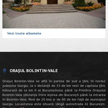
Vezi toate albumele
ORAȘUL BOLINTIN-VALE
Oraşul Bolintin-Vale se află în partea de sud a ţării, în nordul
judeţului Giurgiu, la o distanţă de 33 de km vest de capitala țării,
măsurată de la km 0 al Bucureștiului, până la Primăria Orașului
Bolintin-Vale (distanța între ieșirea din București până la intrarea
în Bolintin-Vale, fiind de 20 km) şi de 90 de km faţă de municipiul
Giurgiu. Localitatea este situată lângă autostrada A1 Bucureşti-