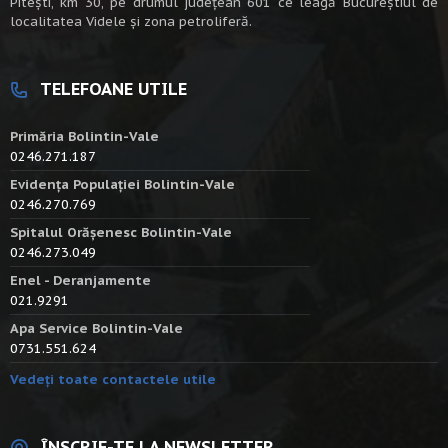
Piteşti, km 30, pe drumul judeţean 601 ce leagă Bucureştiul de
localitatea Videle şi zona petroliferă.
TELEFOANE UTILE
Primăria Bolintin-Vale
0246.271.187
Evidența Populației Bolintin-Vale
0246.270.769
Spitalul Orășenesc Bolintin-Vale
0246.273.049
Enel - Deranjamente
021.9291
Apa Service Bolintin-Vale
0731.551.624
Vedeți toate contactele utile
ÎNSCRIE-TE LA NEWSLETTER