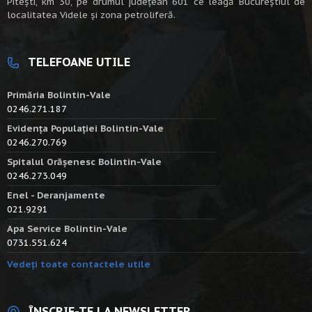
Piteşti, km 30, pe drumul judeţean 601 ce leagă Bucureştiul de
localitatea Videle şi zona petroliferă.
TELEFOANE UTILE
Primăria Bolintin-Vale
0246.271.187
Evidența Populației Bolintin-Vale
0246.270.769
Spitalul Orășenesc Bolintin-Vale
0246.273.049
Enel - Deranjamente
021.9291
Apa Service Bolintin-Vale
0731.551.624
Vedeți toate contactele utile
ÎNSCRIE-TE LA NEWSLETTER