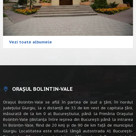
Vezi toate albumele
ORAȘUL BOLINTIN-VALE
Oraşul Bolintin-Vale se află în partea de sud a ţării, în nordul
judeţului Giurgiu, la o distanţă de 33 de km vest de capitala țării,
măsurată de la km 0 al Bucureștiului, până la Primăria Orașului
Bolintin-Vale (distanța între ieșirea din București până la intrarea
în Bolintin-Vale, fiind de 20 km) şi de 90 de km faţă de municipiul
Giurgiu. Localitatea este situată lângă autostrada A1 Bucureşti-