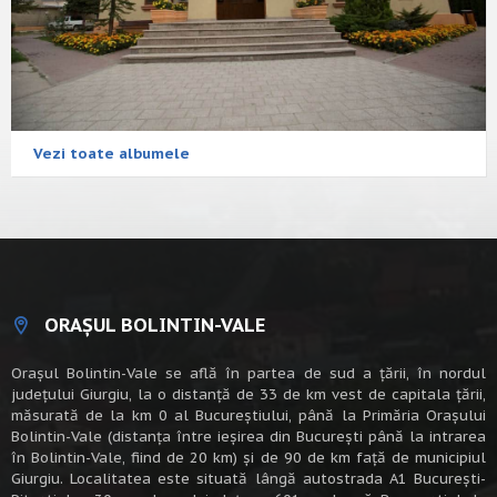
Vezi toate albumele
ORAȘUL BOLINTIN-VALE
Oraşul Bolintin-Vale se află în partea de sud a ţării, în nordul
judeţului Giurgiu, la o distanţă de 33 de km vest de capitala țării,
măsurată de la km 0 al Bucureștiului, până la Primăria Orașului
Bolintin-Vale (distanța între ieșirea din București până la intrarea
în Bolintin-Vale, fiind de 20 km) şi de 90 de km faţă de municipiul
Giurgiu. Localitatea este situată lângă autostrada A1 Bucureşti-