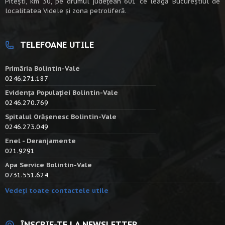
Piteşti, km 30, pe drumul judeţean 601 ce leagă Bucureştiul de
localitatea Videle şi zona petroliferă.
TELEFOANE UTILE
Primăria Bolintin-Vale
0246.271.187
Evidența Populației Bolintin-Vale
0246.270.769
Spitalul Orășenesc Bolintin-Vale
0246.273.049
Enel - Deranjamente
021.9291
Apa Service Bolintin-Vale
0731.551.624
Vedeți toate contactele utile
ÎNSCRIE-TE LA NEWSLETTER