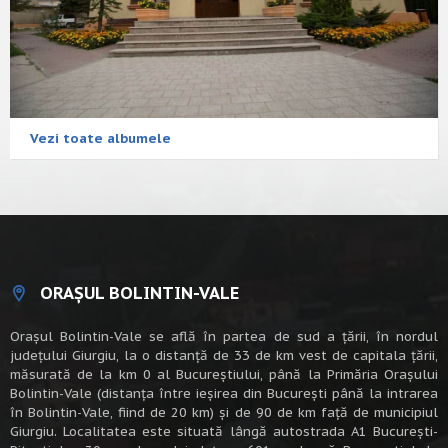
Vezi toate albumele
ORAȘUL BOLINTIN-VALE
Oraşul Bolintin-Vale se află în partea de sud a ţării, în nordul
judeţului Giurgiu, la o distanţă de 33 de km vest de capitala țării,
măsurată de la km 0 al Bucureștiului, până la Primăria Orașului
Bolintin-Vale (distanța între ieșirea din București până la intrarea
în Bolintin-Vale, fiind de 20 km) şi de 90 de km faţă de municipiul
Giurgiu. Localitatea este situată lângă autostrada A1 Bucureşti-