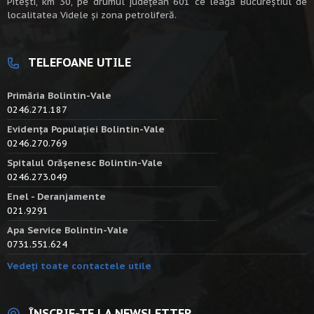
Piteşti, km 30, pe drumul judeţean 601 ce leagă Bucureştiul de
localitatea Videle şi zona petroliferă.
TELEFOANE UTILE
Primăria Bolintin-Vale
0246.271.187
Evidența Populației Bolintin-Vale
0246.270.769
Spitalul Orășenesc Bolintin-Vale
0246.273.049
Enel - Deranjamente
021.9291
Apa Service Bolintin-Vale
0731.551.624
Vedeți toate contactele utile
ÎNSCRIE-TE LA NEWSLETTER