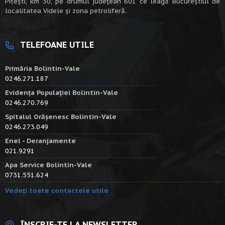
Piteşti, km 30, pe drumul judeţean 601 ce leagă Bucureştiul de
localitatea Videle şi zona petroliferă.
TELEFOANE UTILE
Primăria Bolintin-Vale
0246.271.187
Evidența Populației Bolintin-Vale
0246.270.769
Spitalul Orășenesc Bolintin-Vale
0246.273.049
Enel - Deranjamente
021.9291
Apa Service Bolintin-Vale
0731.551.624
Vedeți toate contactele utile
ÎNSCRIE-TE LA NEWSLETTER