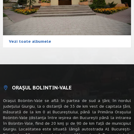
Vezi toate albumele
ORAȘUL BOLINTIN-VALE
Oraşul Bolintin-Vale se află în partea de sud a ţării, în nordul
judeţului Giurgiu, la o distanţă de 33 de km vest de capitala țării,
măsurată de la km 0 al Bucureștiului, până la Primăria Orașului
Bolintin-Vale (distanța între ieșirea din București până la intrarea
în Bolintin-Vale, fiind de 20 km) şi de 90 de km faţă de municipiul
Giurgiu. Localitatea este situată lângă autostrada A1 Bucureşti-