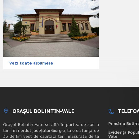
Vezi toate albumele
ORAȘUL BOLINTIN-VALE
TELEFOA
Primăria Bolin
Oraşul Bolintin-Vale se află în partea de sud a
ţării, în nordul judeţului Giurgiu, la o distanţă de
Evidența Popul
33 de km vest de capitala țării, măsurată de la
Vale