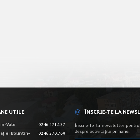
NE UTILE
ÎNSCRIE-TE LA NEWS
tin-Vale
0246.271.187
Înscrie-te la newsletter pentru
despre activitățile primăriei.
ației Bolintin-
0246.270.769