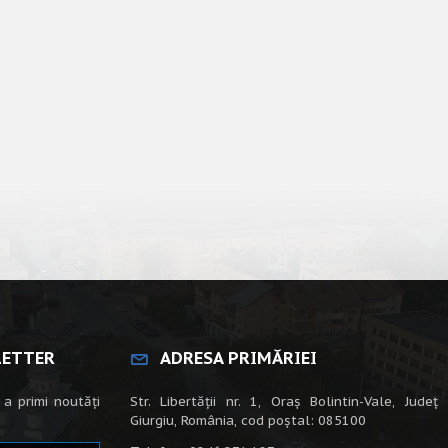
LETTER
ADRESA PRIMĂRIEI
 a primi noutăți
Str. Libertății nr. 1, Oraș Bolintin-Vale, Județ
Giurgiu, România, cod poștal: 085100