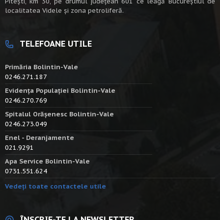
Piteşti, km 30, pe drumul judeţean 601 ce leagă Bucureştiul de
localitatea Videle şi zona petroliferă.
TELEFOANE UTILE
Primăria Bolintin-Vale
0246.271.187
Evidența Populației Bolintin-Vale
0246.270.769
Spitalul Orășenesc Bolintin-Vale
0246.273.049
Enel - Deranjamente
021.9291
Apa Service Bolintin-Vale
0731.551.624
Vedeți toate contactele utile
ÎNSCRIE-TE LA NEWSLETTER