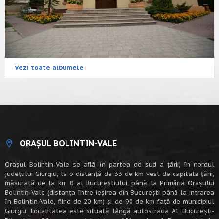
Vezi toate albumele
ORAȘUL BOLINTIN-VALE
Oraşul Bolintin-Vale se află în partea de sud a ţării, în nordul
judeţului Giurgiu, la o distanţă de 33 de km vest de capitala țării,
măsurată de la km 0 al Bucureștiului, până la Primăria Orașului
Bolintin-Vale (distanța între ieșirea din București până la intrarea
în Bolintin-Vale, fiind de 20 km) şi de 90 de km faţă de municipiul
Giurgiu. Localitatea este situată lângă autostrada A1 Bucureşti-