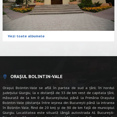
Vezi toate albumele
ORAȘUL BOLINTIN-VALE
Oraşul Bolintin-Vale se află în partea de sud a ţării, în nordul
judeţului Giurgiu, la o distanţă de 33 de km vest de capitala țării,
măsurată de la km 0 al Bucureștiului, până la Primăria Orașului
Bolintin-Vale (distanța între ieșirea din București până la intrarea
în Bolintin-Vale, fiind de 20 km) şi de 90 de km faţă de municipiul
Giurgiu. Localitatea este situată lângă autostrada A1 Bucureşti-