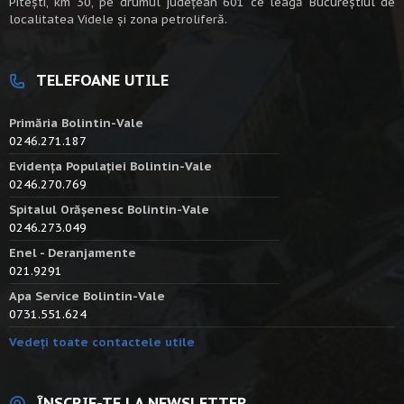
Piteşti, km 30, pe drumul judeţean 601 ce leagă Bucureştiul de
localitatea Videle şi zona petroliferă.
TELEFOANE UTILE
Primăria Bolintin-Vale
0246.271.187
Evidența Populației Bolintin-Vale
0246.270.769
Spitalul Orășenesc Bolintin-Vale
0246.273.049
Enel - Deranjamente
021.9291
Apa Service Bolintin-Vale
0731.551.624
Vedeți toate contactele utile
ÎNSCRIE-TE LA NEWSLETTER